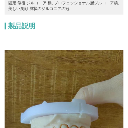
固定 修復 ジルコニア 橋
, 
プロフェッショナル層ジルコニア橋
, 
美しい笑顔 層状のジルコニアの冠
製品説明