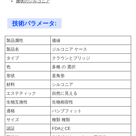
層状のジルコニア
技術パラメータ:
製品属性
価値
製品名
ジルコニア ケース
タイプ
クラウンとブリッジ
色
多種 の 選択
形状
直角形
材料
シルコニア
エステティック
自然に見える
生物互換性
生物相容性
適格
パシブフィット
サイズ
種類 種類
認証
FDAとCE