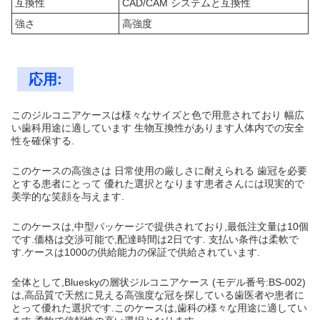
互換性
CAD/CAM システムと互換性
強さ
高強度
応用:
このジルコニアケースは様々なサイズと色で用意されており 幅広
い歯科用途に適しています 生物互換性があります人体内での安全
性を確保する.
このケースの高強さは 日常使用の厳しさに耐えられる 歯冠を必要
とする患者にとって 優れた選択となります患者さんには現実的で
美学的な笑顔を与えます.
このケースは,中型パッケージで提供されており,最低注文量は10個
です.価格は交渉可能で,配達時間は2日です. 支払い条件は柔軟で
す.ケースは1000の供給能力の保証で供給されています.
全体として,Blueskyの層状ジルコニアケース (モデル番号:BS-002)
は,高品質で天然に見える高強度な冠を探している歯医者や患者に
とって優れた選択です.このケースは,歯科の様々な用途に適してい