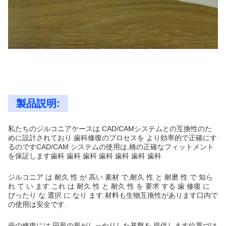
製品説明:
私たちのジルコニアケースは CAD/CAMシステムとの互換性のた
めに設計されており 歯科修復のプロセスを より効率的で正確にす
るのですCAD/CAM システムの使用は,橋の正確なフィットメント
を保証します歯科 歯科 歯科 歯科 歯科 歯科 歯科
ジルコニア は 耐久 性 が 高い 素材 で,耐久 性 と 耐磨 性 で 知ら
れ て い ます.これ は 耐久 性 と 耐久 性 を 要求 する 歯 修復 に
ぴったり な 選択 に なり ます.材料も生物互換性があります口内で
の使用は安全です.
歯の修復には 円形の形がしっかりした基盤を 提供します位置づけ