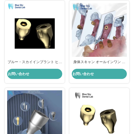
ブルー・スカイインプラント ヒー
身体スキャン オールインワン 歯
リング・カプセル 歯科スキャン
科ヒーリング カプセル ブルー・
身体を片手に
スカイ インプラントシステム
お問い合わせ
お問い合わせ